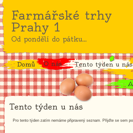
Farmářské trhy
Prahy 1
Od pondělí do pátku...
O nás
Domů
Tento týden u nás
A
Tento týden u nás
Pro tento týden zatím nemáme připravený seznam. Přijďte se sem pod