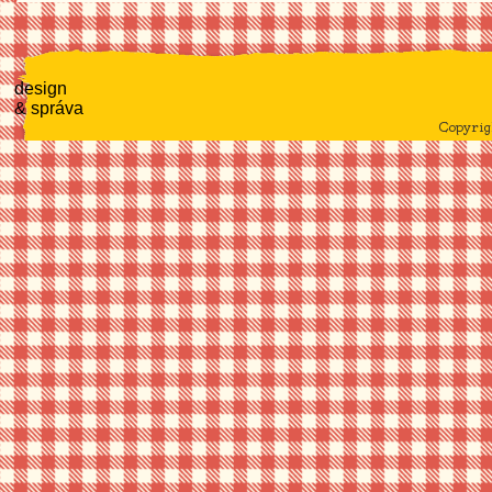
design
& správa
Copyri