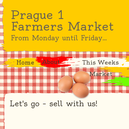
Prague 1
Farmers Market
From Monday until Friday...
About
Home
This Weeks
Market
Let's go – sell with us!