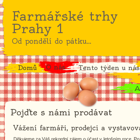
Farmářské trhy
Prahy 1
Od pondělí do pátku...
O nás
Domů
Tento týden u nás
A
Pojďte s námi prodávat
Vážení farmáři, prodejci a vystavova
Děkujeme za Váš rekordní zájem o účast v letošním roce. Po