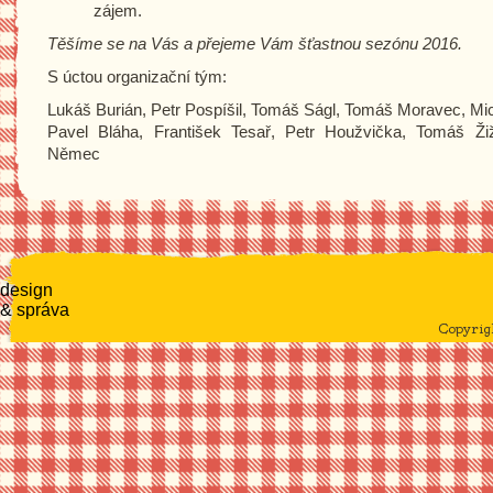
zájem.
Těšíme se na Vás a přejeme Vám šťastnou sezónu 2016.
S úctou organizační tým:
Lukáš Burián, Petr Pospíšil, Tomáš Ságl, Tomáš Moravec, Mi
Pavel Bláha, František Tesař, Petr Houžvička, Tomáš Ži
Němec
design
& správa
Copyri