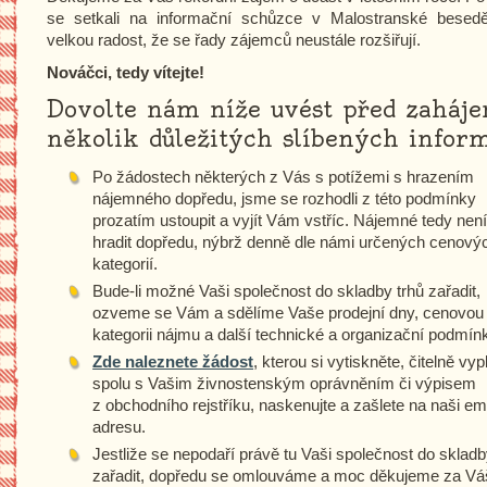
se setkali na informační schůzce v Malostranské bese
velkou radost, že se řady zájemců neustále rozšiřují.
Nováčci, tedy vítejte!
Dovolte nám níže uvést před zaháj
několik důležitých slíbených inform
Po žádostech některých z Vás s potížemi s hrazením
nájemného dopředu, jsme se rozhodli z této podmínky
prozatím ustoupit a vyjít Vám vstříc. Nájemné tedy není
hradit dopředu, nýbrž denně dle námi určených cenový
kategorií.
Bude-li možné Vaši společnost do skladby trhů zařadit,
ozveme se Vám a sdělíme Vaše prodejní dny, cenovou
kategorii nájmu a další technické a organizační podmín
Zde naleznete žádost
, kterou si vytiskněte, čitelně vyp
spolu s Vašim živnostenským oprávněním či výpisem
z obchodního rejstříku, naskenujte a zašlete na naši em
adresu.
Jestliže se nepodaří právě tu Vaši společnost do skladb
zařadit, dopředu se omlouváme a moc děkujeme za Vá