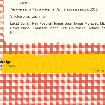
zájem.
Těšíme se na Vás a přejeme Vám šťastnou sezónu 2016.
S úctou organizační tým:
Lukáš Burián, Petr Pospíšil, Tomáš Ságl, Tomáš Moravec, Mi
Pavel Bláha, František Tesař, Petr Houžvička, Tomáš Ži
Němec
design
& správa
Copyri