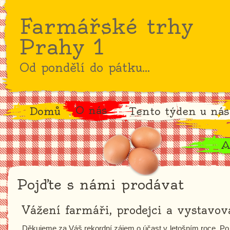
Farmářské trhy
Prahy 1
Od pondělí do pátku...
O nás
Domů
Tento týden u nás
A
Pojďte s námi prodávat
Vážení farmáři, prodejci a vystavova
Děkujeme za Váš rekordní zájem o účast v letošním roce. Po