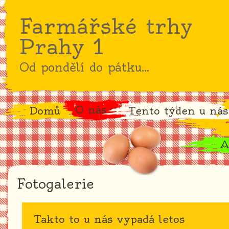
Farmářské trhy
Prahy 1
Od pondělí do pátku...
O nás
Domů
Tento týden u nás
A
Fotogalerie
Takto to u nás vypadá letos