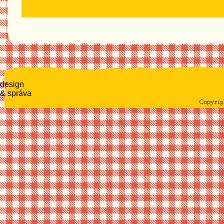
design
& správa
Copyri