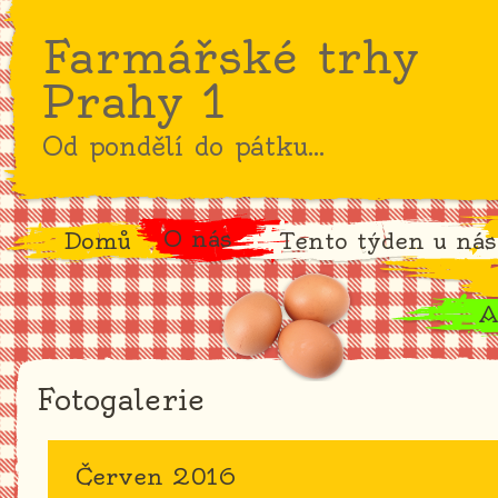
Farmářské trhy
Prahy 1
Od pondělí do pátku...
O nás
Domů
Tento týden u nás
A
Fotogalerie
Červen 2016