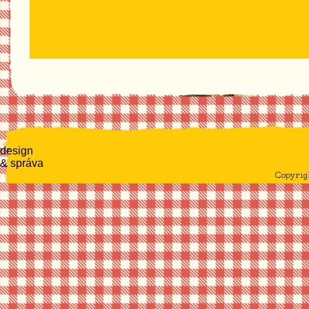
design
& správa
Copyri