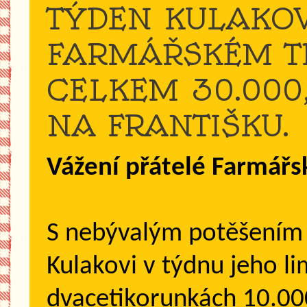
TÝDEN KULAKO
FARMÁŘSKÉM TR
CELKEM 30.000
NA FRANTIŠKU.
Vážení přátelé Farmářs
S nebývalým potěšením
Kulakovi v týdnu jeho l
dvacetikorunkách 10.000