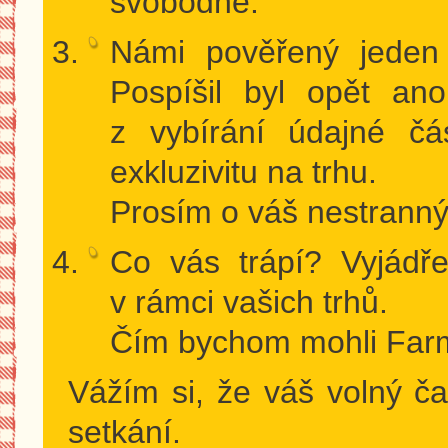
svobodně.
Námi pověřený jeden 
Pospíšil byl opět an
z vybírání údajné čá
exkluzivitu na trhu.
Prosím o váš nestrann
Co vás trápí? Vyjádř
v rámci vašich trhů.
Čím bychom mohli Farm
Vážím si, že váš volný 
setkání.