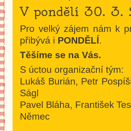
V pondělí 30. 3
Pro velký zájem nám k p
přibývá i
PONDĚLÍ
.
Těšíme se na Vás.
S úctou organizační tým:
Lukáš Burián, Petr Pospíš
Ságl
Pavel Bláha, František Te
Němec