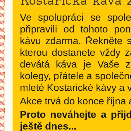
Kostarická káva
Ve spolupráci se spol
připravili od tohoto po
kávu zdarma. Řekněte si
kterou dostanete vždy 
devátá káva je Vaše z
kolegy, přátele a společn
mleté Kostarické kávy a v
Akce trvá do konce října 
Proto neváhejte a přij
ještě dnes...