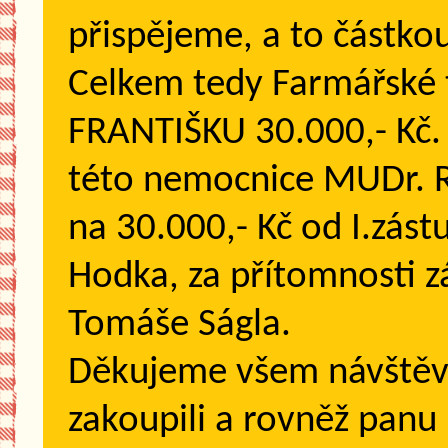
přispějeme, a to částkou
Celkem tedy Farmářské 
FRANTIŠKU 30.000,- Kč. N
této nemocnice MUDr. Ro
na 30.000,- Kč od I.zás
Hodka, za přítomnosti z
Tomáše Ságla.
Děkujeme všem návštěvn
zakoupili a rovněž panu 