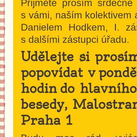
Přijměte prosím srdečné
s vámi, naším kolektivem
Danielem Hodkem, I. zá
s dalšími zástupci úřadu.
Udělejte si prosím
popovídat v pond
hodin
do hlavního
besedy, Malostra
Praha 1