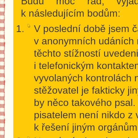
Budu moc rád, vyjád
k následujícím bodům:
V poslední době jsem č
v anonymních udáních n
těchto stížností uveden
i telefonickým kontakte
vyvolaných kontrolách 
stěžovatel je fakticky j
by něco takového psal
pisatelem není nikdo z v
k řešení jiným orgánům