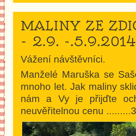
MALINY ZE ZDI
- 2.9. -.5.9.201
Vážení návštěvníci.
Manželé Maruška se Sašou
mnoho let. Jak maliny skli
nám a Vy je přijďte och
neuvěřitelnou cenu .......