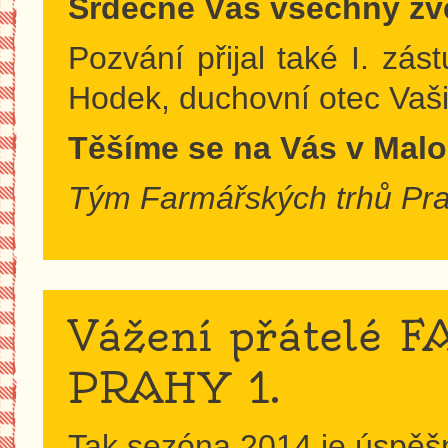
Srdečně Vás všechny zv
Pozvání přijal také I. zá
Hodek, duchovní otec Vaši
Těšíme se na Vás v Ma
Tým Farmářských trhů Pr
Vážení přátelé
PRAHY 1.
Tak sezóna 2014 je úspěšně