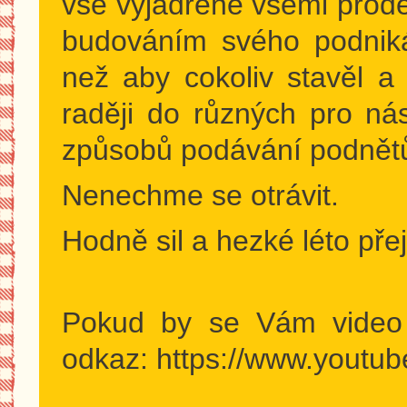
vše vyjádřené všemi prodej
budováním svého podnikán
než aby cokoliv stavěl a 
raději do různých pro ná
způsobů podávání podnětů
Nenechme se otrávit.
Hodně sil a hezké léto p
Pokud by se Vám video 
odkaz: https://www.yout