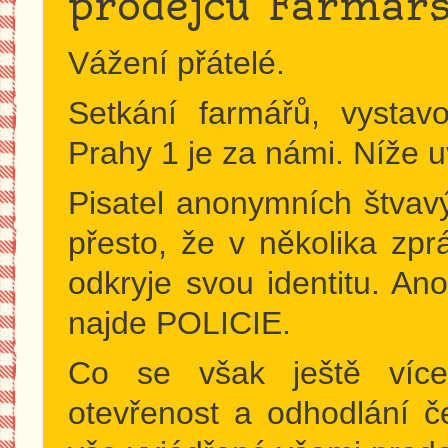
prodejců Farmářs
Vážení přátelé.
Setkání farmářů, vystav
Prahy 1 je za námi. Níže u
Pisatel anonymních štvav
přesto, že v několika zpr
odkryje svou identitu. An
najde POLICIE.
Co se však ještě více
otevřenost a odhodlání č