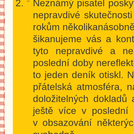
Neznámý pisatel posky
nepravdivé skutečnost
rokům několikanásobně 
šikanujeme vás a kont
tyto nepravdivé a n
poslední doby nereflekto
to jeden deník otiskl.
přátelská atmosféra, 
doložitelných dokladů a
ještě více v posledn
v obsazování některýc