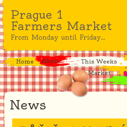
Prague 1
Farmers Market
From Monday until Friday...
About
Home
This Weeks
Market
News