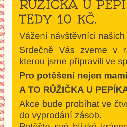
RŮŽIČKA U PEPÍ
TEDY 10 KČ.
Vážení návštěvníci našich 
Srdečně Vás zveme v r
kterou jsme připravili ve
Pro potěšení nejen mam
A TO RŮŽIČKA U PEPÍKA
Akce bude probíhat ve čtv
do vyprodání zásob.
Potěšte své blízké krásn