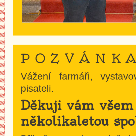
P O Z V Á N K 
Vážení farmáři, vystavo
pisateli.
Děkuji vám všem
několikaletou spo