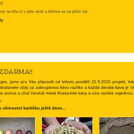
o)
 na trhu či v jeho okolí a těšíme se na příští rok.
dy
a ZDARMA!!
egre, jsme pro Vás připravili od tohoto pondělí 21.9.2015 projekt, k
u dostanete vždy za zakoupenou kávu razítko a každá devátá káva je 
jte aroma a chuť čerstvě mleté Kostarické kávy a více razítek najednou.
a.
u věrnostní kartičku ještě dnes...