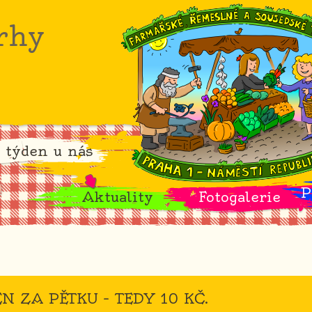
rhy
 týden u nás
P
Aktuality
Fotogalerie
N ZA PĚTKU – TEDY 10 KČ.