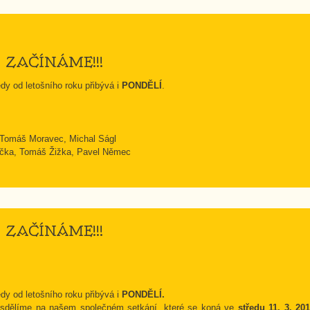
5 ZAČÍNÁME!!!
y od letošního roku přibývá i
PONDĚLÍ
.
, Tomáš Moravec, Michal Ságl
vička, Tomáš Žižka, Pavel Němec
5 ZAČÍNÁME!!!
y od letošního roku přibývá i
PONDĚLÍ.
 sdělíme na našem společném setkání, které se koná ve
středu 11. 3. 20