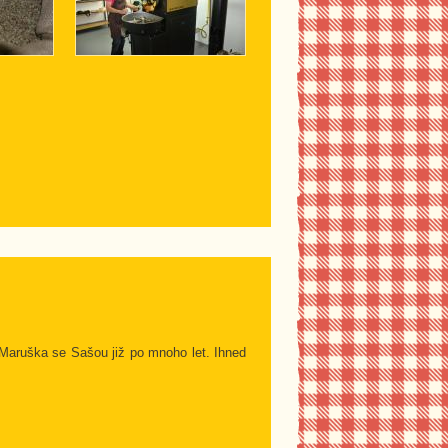
 Maruška se Sašou již po mnoho let. Ihned