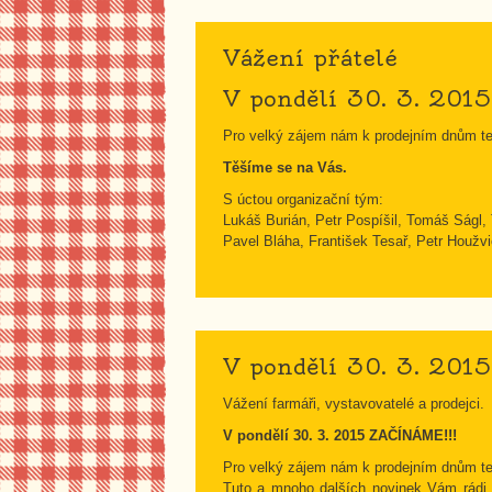
Vážení přátelé
V pondělí 30. 3. 201
Pro velký zájem nám k prodejním dnům ted
Těšíme se na Vás.
S úctou organizační tým:
Lukáš Burián, Petr Pospíšil, Tomáš Ságl
Pavel Bláha, František Tesař, Petr Houž
V pondělí 30. 3. 201
Vážení farmáři, vystavovatelé a prodejci.
V pondělí 30. 3. 2015 ZAČÍNÁME!!!
Pro velký zájem nám k prodejním dnům ted
Tuto a mnoho dalších novinek Vám rádi