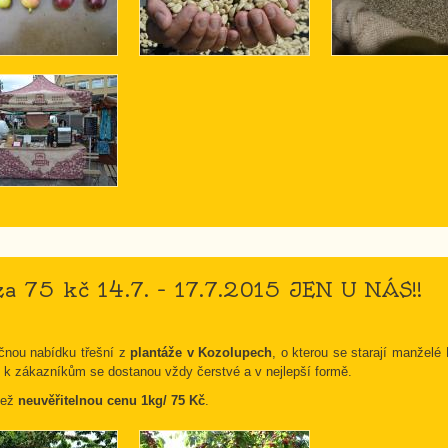
za 75 kč 14.7. – 17.7.2015 JEN U NÁS!!
nečnou nabídku třešní z
plantáže v Kozolupech
, o kterou se starají manželé
že k zákazníkům se dostanou vždy čerstvé a v nejlepší formě.
 než
neuvěřitelnou cenu 1kg/ 75 Kč
.