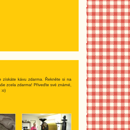
de získáte kávu zdarma. Řekněte si na
Vaše zcela zdarma! Přiveďte své známé,
 :o)