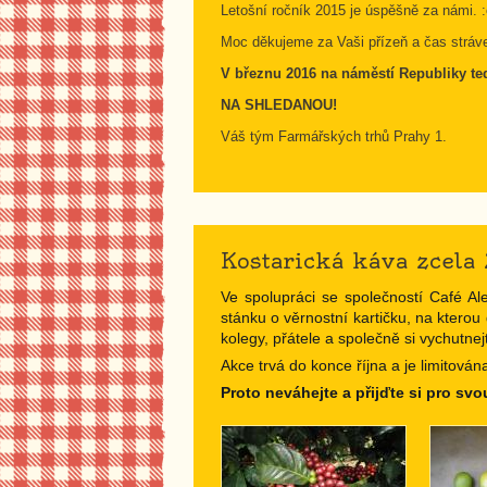
Letošní ročník 2015 je úspěšně za námi. :
Moc děkujeme za Vaši přízeň a čas strávený
V březnu 2016 na náměstí Republiky te
NA SHLEDANOU!
Váš tým Farmářských trhů Prahy 1.
Kostarická káva zcel
Ve spolupráci se společností Café Al
stánku o věrnostní kartičku, na ktero
kolegy, přátele a společně si vychutne
Akce trvá do konce října a je limitován
Proto neváhejte a přijďte si pro svo