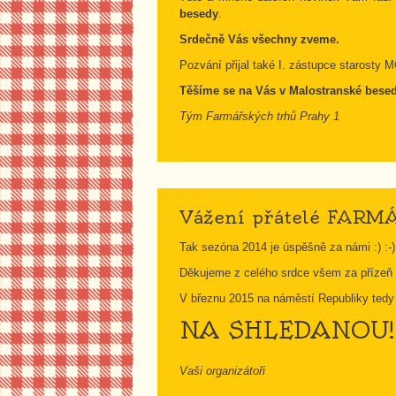
besedy
.
Srdečně Vás všechny zveme.
Pozvání přijal také I. zástupce starosty 
Těšíme se na Vás v Malostranské be
Tým Farmářských trhů Prahy 1
Vážení přátelé FAR
Tak sezóna 2014 je úspěšně za námi :) :-) 
Děkujeme z celého srdce všem za přízeň a
V březnu 2015 na náměstí Republiky tedy
NA SHLEDANOU!
Vaši organizátoři