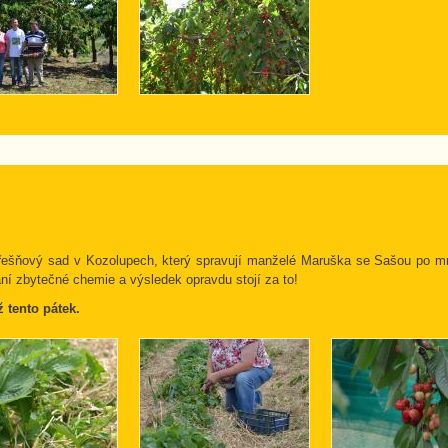
 třešňový sad v Kozolupech, který spravují manželé Maruška se Sašou po mn
ání zbytečné chemie a výsledek opravdu stojí za to!
ž tento pátek.